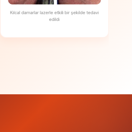
Gözenekler sıkılaştı, cilt daha sıkı ve pürüzsüz