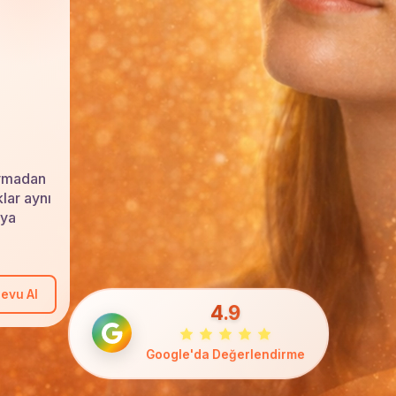
soymadan
lar aynı
aya
evu Al
4.9
Google'da Değerlendirme