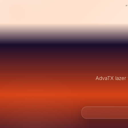
"
AdvaTX lazer t
ÖNCESİ