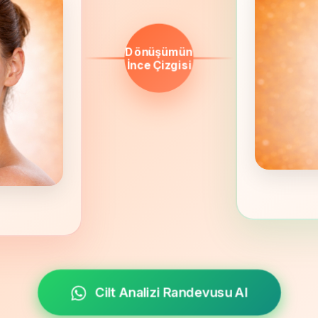
Dönüşümün
İnce Çizgisi
Cilt Analizi Randevusu Al