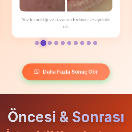
Kılcal damarlar lazerle etkili bir şekilde tedavi
edildi
Daha Fazla Sonuç Gör
Öncesi & Sonrası