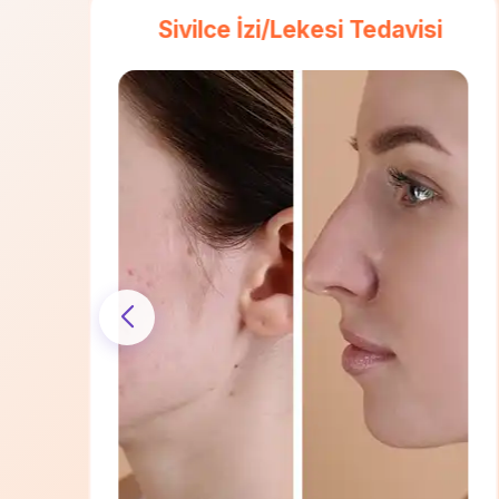
Rozasea (Gül Hastalığı)
Lazer Tedavisi