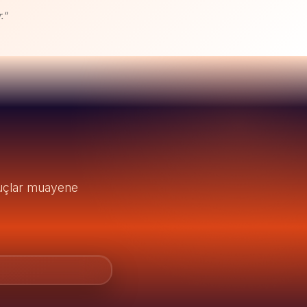
."
onuçlar muayene
SONRASI