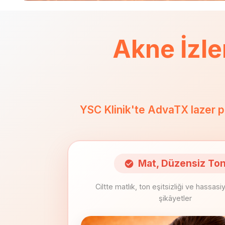
Akne İzle
YSC Klinik'te AdvaTX lazer pro
Mat, Düzensiz To
Ciltte matlık, ton eşitsizliği ve hassasi
şikâyetler