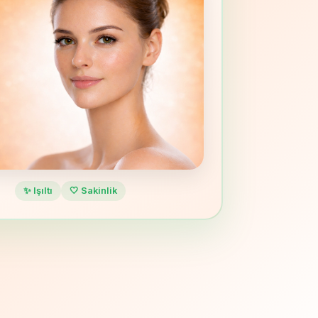
✨ Işıltı
🤍 Sakinlik