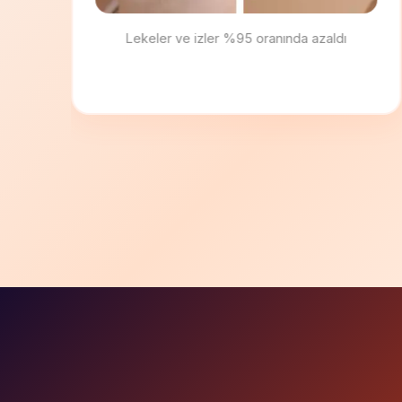
Yüz kızarıklığı ve rozasea tedavisi ile aydınlık
cilt