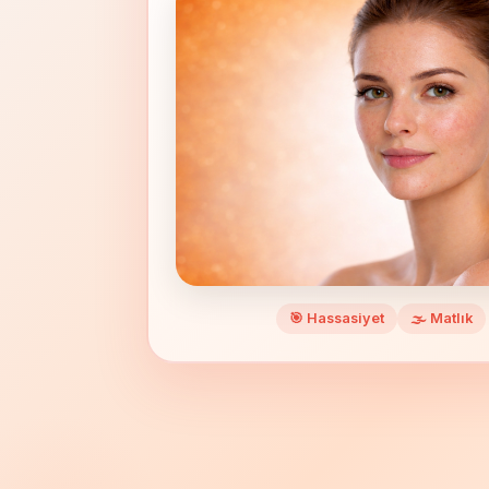
🎯 Hassasiyet
🌫️ Matlık