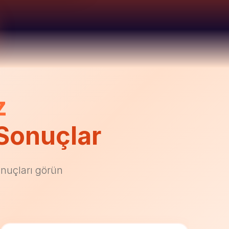
z
Sonuçlar
onuçları görün