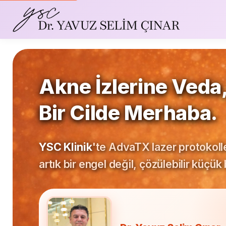
Akne İzlerine Veda
Bir Cilde Merhaba.
YSC Klinik
'te AdvaTX lazer protokoller
artık bir engel değil, çözülebilir küçük 