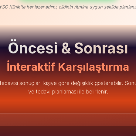
YSC Klinik'te her lazer adımı, cildinin ritmine uygun şekilde planlanır
Öncesi & Sonrası
İnteraktif Karşılaştırma
edavisi sonuçları kişiye göre değişiklik gösterebilir. S
ve tedavi planlaması ile belirlenir.