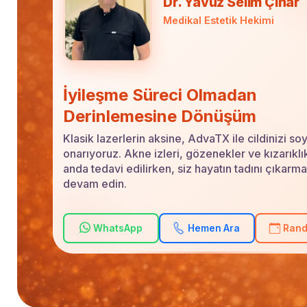
Dr. Yavuz Selim Çınar
Medikal Estetik Hekimi
İyileşme Süreci Olmadan
Derinlemesine Dönüşüm
Klasik lazerlerin aksine, AdvaTX ile cildinizi 
onarıyoruz. Akne izleri, gözenekler ve kızarıklık
anda tedavi edilirken, siz hayatın tadını çıkarm
devam edin.
WhatsApp
Hemen Ara
Rand