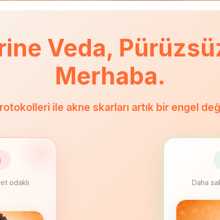
rine Veda, Pürüzsüz
Merhaba.
tokolleri ile akne skarları artık bir engel deği
n
yet odaklı
Daha sak