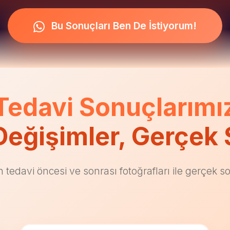
Bu Sonuçları Ben De İstiyorum!
Tedavi Sonuçlarımı
Değişimler, Gerçek 
n tedavi öncesi ve sonrası fotoğrafları ile gerçek s