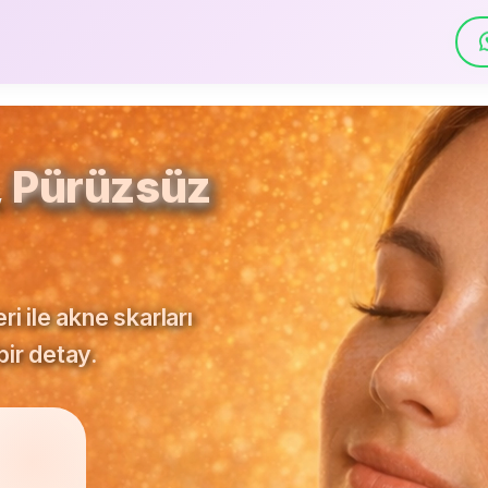
,
Pürüzsüz
i ile akne skarları
bir detay.