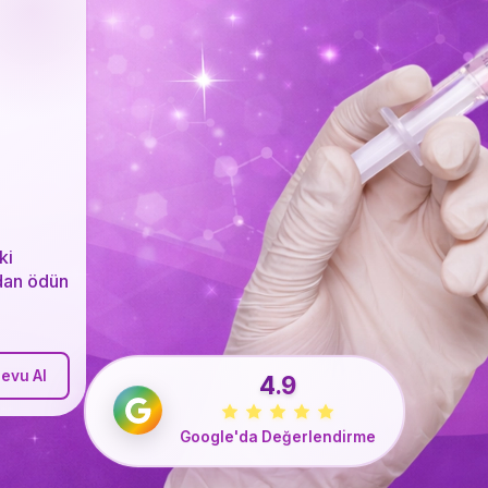
ki
dan ödün
evu Al
4.9
Google'da Değerlendirme