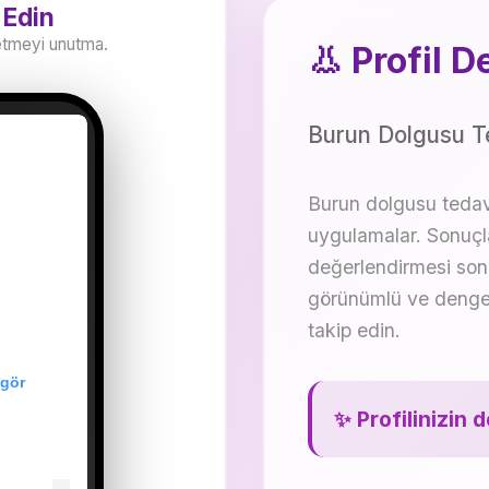
 Edin
etmeyi unutma.
👃 Profil D
Burun Dolgusu Te
Burun dolgusu tedavis
uygulamalar. Sonuçla
değerlendirmesi sonr
görünümlü ve dengel
takip edin.
 gör
✨ Profilinizin 