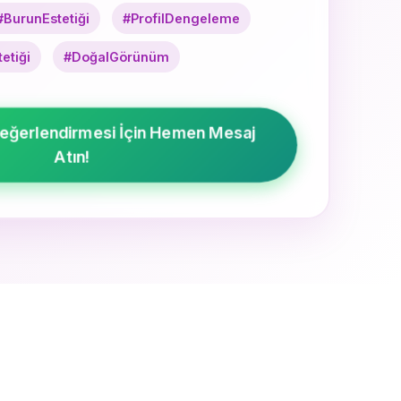
#BurunEstetiği
#ProfilDengeleme
etiği
#DoğalGörünüm
eğerlendirmesi İçin Hemen Mesaj
Atın!