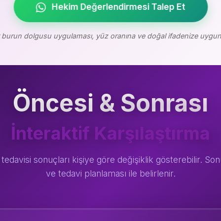
Hekim Değerlendirmesi Talep Et
r burun dolgusu uygulaması, yüz oranına ve doğal ifadenize uygun ş
Öncesi & Sonrası
İnteraktif Karşılaştırma
tedavisi sonuçları kişiye göre değişiklik gösterebilir. S
ve tedavi planlaması ile belirlenir.