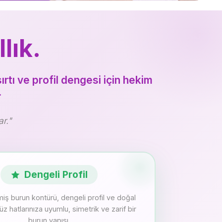
lık.
rtı ve profil dengesi için hekim
.
r."
Dengeli Profil
ş burun kontürü, dengeli profil ve doğal
z hatlarınıza uyumlu, simetrik ve zarif bir
burun yapısı.