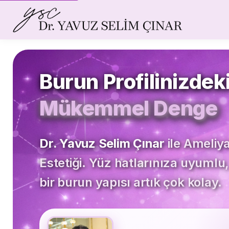
Burun Profilinizdek
Mükemmel Denge
Dr. Yavuz Selim Çınar
ile Ameliy
Estetiği. Yüz hatlarınıza uyumlu,
bir burun yapısı artık çok kolay.