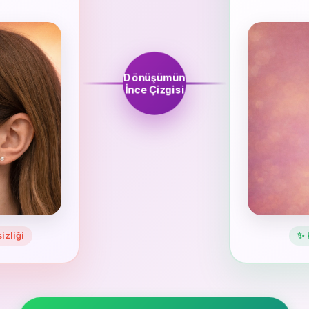
Dönüşümün
İnce Çizgisi
izliği
✨ 