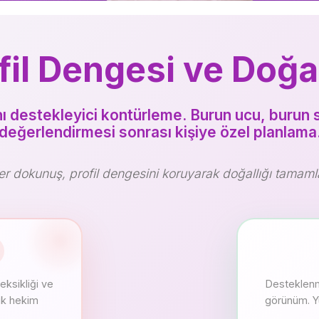
fil Dengesi ve Doğal
nı destekleyici kontürleme. Burun ucu, burun sı
değerlendirmesi sonrası kişiye özel planlama
er dokunuş, profil dengesini koruyarak doğallığı tamamla
eksikliği ve
Desteklenmi
luk hekim
görünüm. Yü