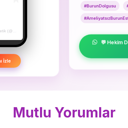
#BurunDolgusu
#AmeliyatsızBurunEst
Dr. Yavuz Selim Çınar | Medikal Estetik (@dr.yavuzselimcinar)'in paylaştığı bir gönderi
💬 Hekim D
 İzle
Mutlu Yorumlar