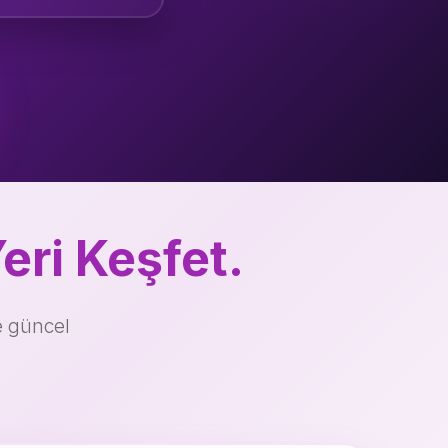
SONRASI
eri Keşfet.
e güncel