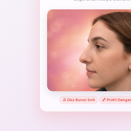
👃 Düz Burun Sırtı
📏 Profil Denges