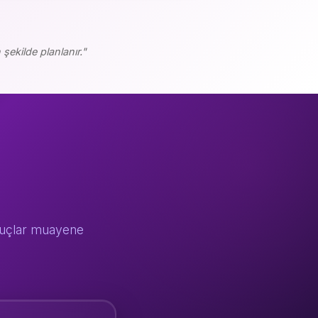
ekilde planlanır."
onuçlar muayene