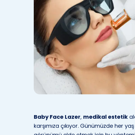
Baby Face Lazer
,
medikal estetik
al
karşımıza çıkıyor. Günümüzde her yaş 
görünümü elde etmek için bu yöntemi t