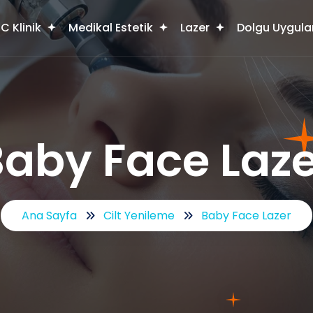
C Klinik
Medikal Estetik
Lazer
Dolgu Uygula
Baby Face Laze
Ana Sayfa
Cilt Yenileme
Baby Face Lazer