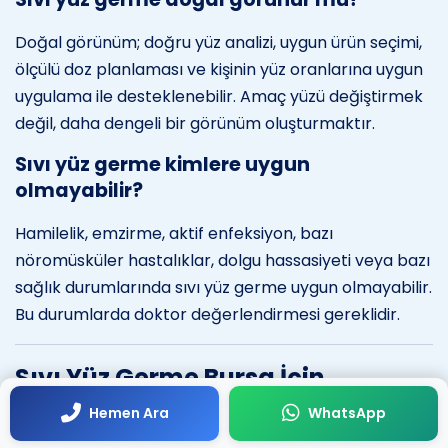
Doğal görünüm; doğru yüz analizi, uygun ürün seçimi,
ölçülü doz planlaması ve kişinin yüz oranlarına uygun
uygulama ile desteklenebilir. Amaç yüzü değiştirmek
değil, daha dengeli bir görünüm oluşturmaktır.
Sıvı yüz germe kimlere uygun
olmayabilir?
Hamilelik, emzirme, aktif enfeksiyon, bazı
nöromüsküler hastalıklar, dolgu hassasiyeti veya bazı
sağlık durumlarında sıvı yüz germe uygun olmayabilir.
Bu durumlarda doktor değerlendirmesi gereklidir.
Sıvı Yüz Germe Bursa İçin
Randevu ve Kişisel
Hemen Ara
WhatsApp
Değerlendirme