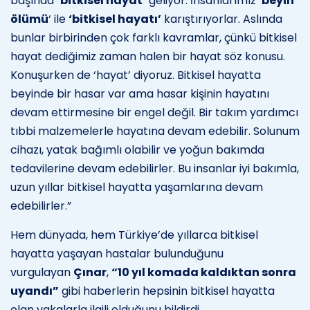
başında
‘bitkisel hayat’
geliyor. İnsanlarımız ‘
beyin
ölümü
‘ ile
‘bitkisel hayatı’
karıştırıyorlar. Aslında
bunlar birbirinden çok farklı kavramlar, çünkü bitkisel
hayat dediğimiz zaman halen bir hayat söz konusu.
Konuşurken de ‘hayat’ diyoruz. Bitkisel hayatta
beyinde bir hasar var ama hasar kişinin hayatını
devam ettirmesine bir engel değil. Bir takım yardımcı
tıbbi malzemelerle hayatına devam edebilir. Solunum
cihazı, yatak bağımlı olabilir ve yoğun bakımda
tedavilerine devam edebilirler. Bu insanlar iyi bakımla,
uzun yıllar bitkisel hayatta yaşamlarına devam
edebilirler.”
Hem dünyada, hem Türkiye’de yıllarca bitkisel
hayatta yaşayan hastalar bulunduğunu
vurgulayan
Çınar
,
“10 yıl komada kaldıktan sonra
uyandı”
gibi haberlerin hepsinin bitkisel hayatta
olan vakalarla ilgili olduğunu bildirdi.