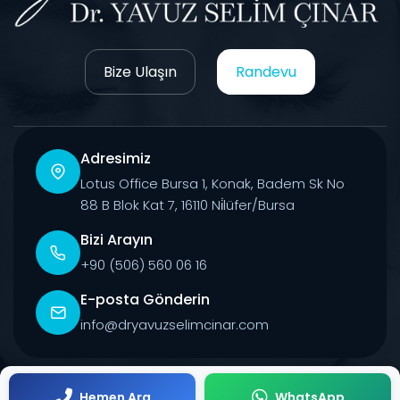
Bize Ulaşın
Randevu
Adresimiz
Lotus Office Bursa 1, Konak, Badem Sk No
88 B Blok Kat 7, 16110 Ni̇lüfer/Bursa
Bizi Arayın
+90 (506) 560 06 16
E-posta Gönderin
info@dryavuzselimcinar.com
© 2026 Tüm Hakları Saklıdır.
Hemen Ara
WhatsApp