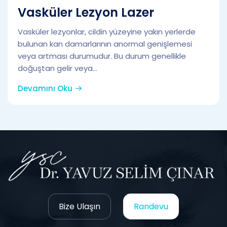
Vasküler Lezyon Lazer
Vasküler lezyonlar, cildin yüzeyine yakın yerlerde
bulunan kan damarlarının anormal genişlemesi
veya artması durumudur. Bu durum genellikle
doğuştan gelir veya...
Devamını Oku
Bize Ulaşın
Randevu