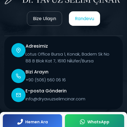
Bize Ulaşın
Randevu
Adresimiz
Lotus Office Bursa 1, Konak, Badem Sk No
88 B Blok Kat 7, 16110 Ni̇lüfer/Bursa
Bizi Arayın
+90 (506) 560 06 16
E-posta Gönderin
info@dryavuzselimcinar.com
© 2026 Tüm Hakları Saklıdır.
Hemen Ara
WhatsApp