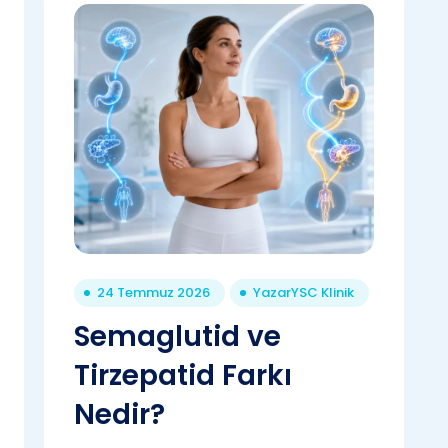
24 Temmuz 2026
Yazar
YSC Klinik
Semaglutid ve
Tirzepatid Farkı
Nedir?