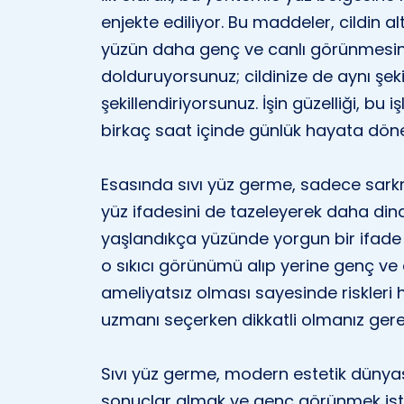
enjekte ediliyor. Bu maddeler, cildin
yüzün daha genç ve canlı görünmesini 
dolduruyorsunuz; cildinize de aynı şek
şekillendiriyorsunuz. İşin güzelliği, bu 
birkaç saat içinde günlük hayata döneb
Esasında sıvı yüz germe, sadece sark
yüz ifadesini de tazeleyerek daha din
yaşlandıkça yüzünde yorgun bir ifade
o sıkıcı görünümü alıp yerine genç ve
ameliyatsız olması sayesinde riskleri h
uzmanı seçerken dikkatli olmanız ger
Sıvı yüz germe, modern estetik dünyası
sonuçlar almak ve genç görünmek isteye