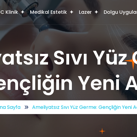
C Klinik
Medikal Estetik
Lazer
Dolgu Uygula
atsız Sıvı Yüz
nçliğin Yeni 
na Sayfa
Ameliyatsız Sıvı Yüz Germe: Gençliğin Yeni A