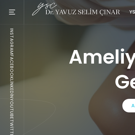
YS
INSTAGRAM
Ameliy
FACEBOOK
Ge
LINKEDIN
YOUTUBE
A
TWITTER