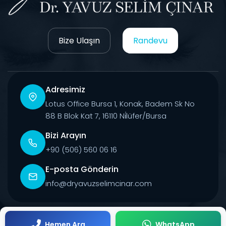
Bize Ulaşın
Randevu
Adresimiz
Lotus Office Bursa 1, Konak, Badem Sk No
88 B Blok Kat 7, 16110 Ni̇lüfer/Bursa
Bizi Arayın
+90 (506) 560 06 16
E-posta Gönderin
info@dryavuzselimcinar.com
© 2026 Tüm Hakları Saklıdır.
Hemen Ara
WhatsApp