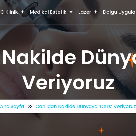
C Klinik
Medikal Estetik
Lazer
Dolgu Uygula
 Nakilde Dünya
Veriyoruz
Ana Sayfa
Canlıdan Nakilde Dünyaya ‘Ders’ Veriyoruz