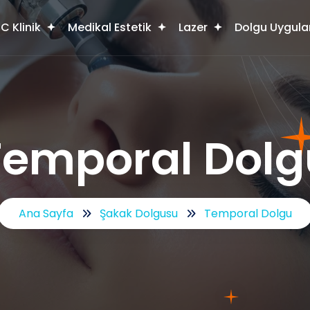
C Klinik
Medikal Estetik
Lazer
Dolgu Uygula
Temporal Dolg
Ana Sayfa
Şakak Dolgusu
Temporal Dolgu