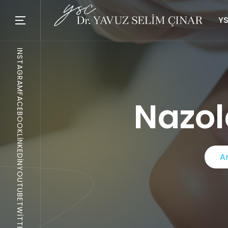
YS
INSTAGRAM
FACEBOOK
Nazol
LINKEDIN
A
YOUTUBE
TWITTER