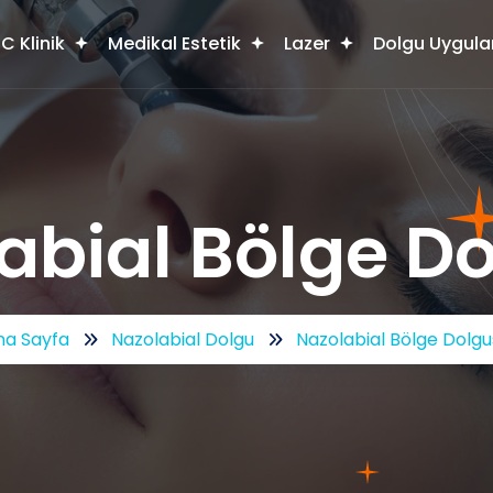
C Klinik
Medikal Estetik
Lazer
Dolgu Uygula
abial Bölge D
na Sayfa
Nazolabial Dolgu
Nazolabial Bölge Dolgu