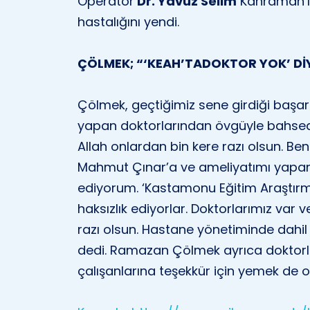
Operatör
Dr. Yavuz Selim
Kahraman’ı
hastalığını yendi.
ÇÖLMEK; “‘KEAH’TADOKTOR YOK’ Dİ
Çölmek, geçtiğimiz sene girdiği başarıl
yapan doktorlarından övgüyle bahseder
Allah onlardan bin kere razı olsun. Ben
Mahmut Çınar’a ve ameliyatımı yapan
ediyorum. ‘Kastamonu Eğitim Araştırm
haksızlık ediyorlar. Doktorlarımız var 
razı olsun. Hastane yönetiminde dahil
dedi. Ramazan Çölmek ayrıca doktorl
çalışanlarına teşekkür için yemek de or