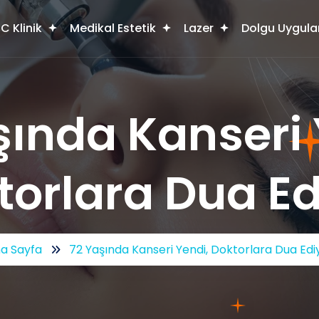
C Klinik
Medikal Estetik
Lazer
Dolgu Uygula
şında Kanseri 
torlara Dua Ed
a Sayfa
72 Yaşında Kanseri Yendi, Doktorlara Dua Edi