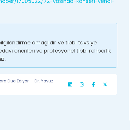
r/haber/17005022/72-yasinda-kanseri-yendi-
ilgilendirme amaçlıdır ve tıbbi tavsiye
 tedavi önerileri ve profesyonel tıbbi rehberlik
ız.
ara Dua Ediyor
Dr. Yavuz