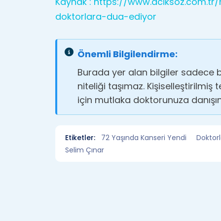
Kaynak : https://www.aciksoz.com.t
doktorlara-dua-ediyor
Önemli Bilgilendirme:
Burada yer alan bilgiler sadece b
niteliği taşımaz. Kişiselleştirilmiş
için mutlaka doktorunuza danışın
Etiketler:
72 Yaşında Kanseri Yendi
Doktorl
Selim Çınar