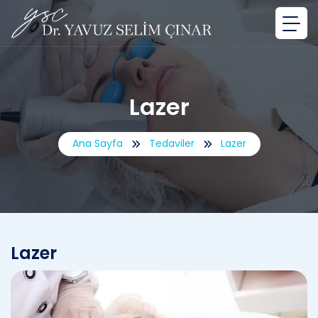
Lazer
Ana Sayfa
Tedaviler
Lazer
Lazer