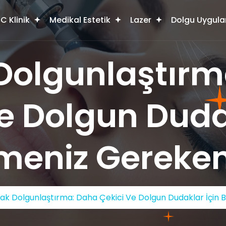
C Klinik
Medikal Estetik
Lazer
Dolgu Uygula
Dolgunlaştırm
e Dolgun Duda
lmeniz Gereken
ak Dolgunlaştırma: Daha Çekici Ve Dolgun Dudaklar İçin 