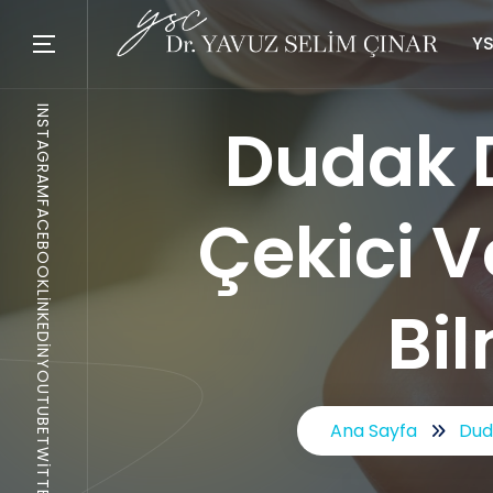
YS
INSTAGRAM
Dudak 
FACEBOOK
Çekici V
LINKEDIN
Bi
YOUTUBE
Ana Sayfa
Dud
TWITTER