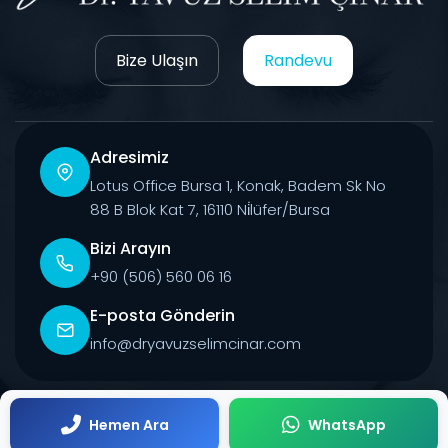
Bize Ulaşın
Randevu
Adresimiz
Lotus Office Bursa 1, Konak, Badem Sk No
88 B Blok Kat 7, 16110 Ni̇lüfer/Bursa
Bizi Arayın
+90 (506) 560 06 16
E-posta Gönderin
info@dryavuzselimcinar.com
© 2026 Tüm Hakları Saklıdır.
Hemen Ara
WhatsApp