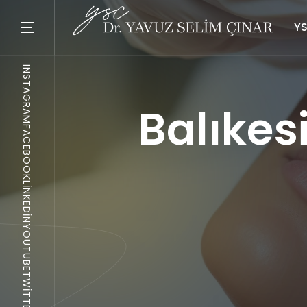
YS
INSTAGRAM
Balıkes
FACEBOOK
LINKEDIN
YOUTUBE
TWITTER