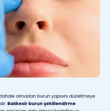
müdahale olmadan burun yapısını düzeltmeye
dır.
Balıkesir burun şekillendirme
 bir görünüm elde etmeyi hedefler ve