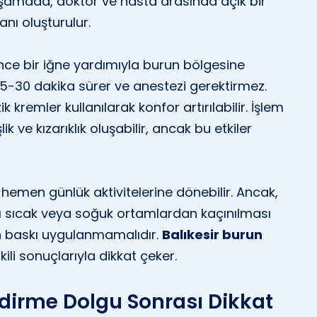
u aşamada, doktor ve hasta arasında açık bir
nı oluşturulur.
ce bir iğne yardımıyla burun bölgesine
k 15-30 dakika sürer ve anestezi gerektirmez.
 kremler kullanılarak konfor artırılabilir. İşlem
k ve kızarıklık oluşabilir, ancak bu etkiler
emen günlük aktivitelerine dönebilir. Ancak,
rı sıcak veya soğuk ortamlardan kaçınılması
un baskı uygulanmamalıdır.
Balıkesir burun
tkili sonuçlarıyla dikkat çeker.
ndirme Dolgu Sonrası Dikkat