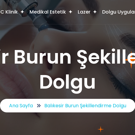
C Klinik
Medikal Estetik
Lazer
Dolgu Uygula
ir Burun Şekil
Dolgu
Ana Sayfa
Balıkesir Burun Şekillendirme Dolgu