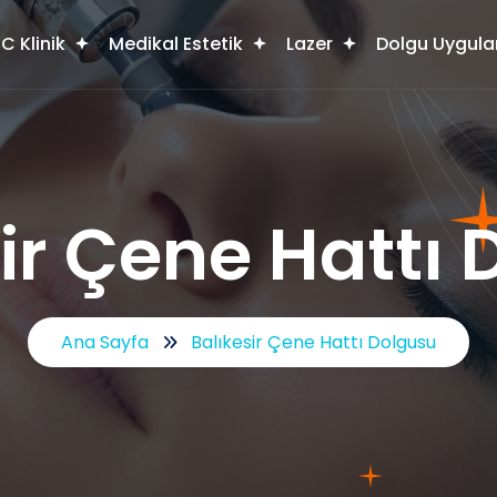
C Klinik
Medikal Estetik
Lazer
Dolgu Uygula
ir Çene Hattı
Ana Sayfa
Balıkesir Çene Hattı Dolgusu