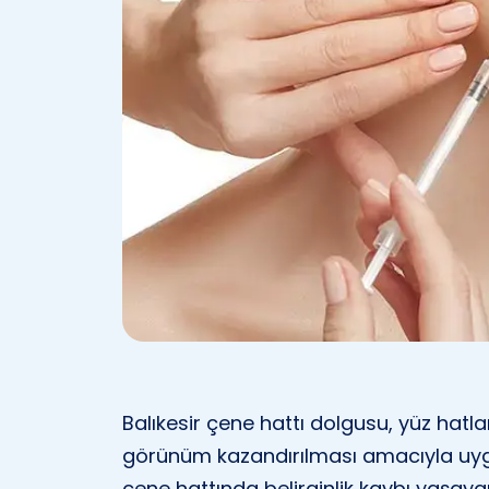
Balıkesir çene hattı dolgusu, yüz hatlar
görünüm kazandırılması amacıyla uyg
çene hattında belirginlik kaybı yaşaya