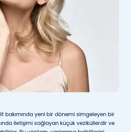
ilt bakımında yeni bir dönemi simgeleyen bir
sında iletişimi sağlayan küçük veziküllerdir ve
abilirler. Bu yöntem, yaşlanma belirtilerini