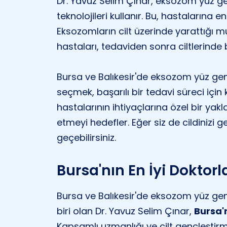
Dr. Yavuz Selim Çınar, eksozom yüz 
teknolojileri kullanır. Bu, hastalarına e
Eksozomların cilt üzerinde yarattığı muc
hastaları, tedaviden sonra ciltlerinde 
Bursa ve Balıkesir'de eksozom yüz g
seçmek, başarılı bir tedavi süreci için 
hastalarının ihtiyaçlarına özel bir ya
etmeyi hedefler. Eğer siz de cildinizi ge
geçebilirsiniz.
Bursa'nın En İyi Doktorl
Bursa ve Balıkesir'de eksozom yüz ge
biri olan Dr. Yavuz Selim Çınar,
Bursa'n
Kapsamlı uzmanlığı ve cilt gençleştir