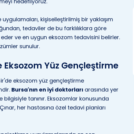
tmeyi hedefliyoruz.
ygulamaları, kişiselleştirilmiş bir yaklaşım
duğundan, tedaviler de bu farklılıklara göre
iz eder ve en uygun eksozom tedavisini belirler.
özümler sunulur.
ile Eksozom Yüz Gençleştirme
esir'de eksozom yüz gençleştirme
mdir.
Bursa'nın en iyi doktorları
arasında yer
e bilgisiyle tanınır. Eksozomlar konusunda
. Çınar, her hastasına özel tedavi planları