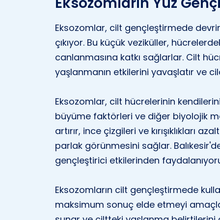
Eksozomların Yüz Gençl
Eksozomlar, cilt gençleştirmede devrim 
çıkıyor. Bu küçük veziküller, hücrelerde
canlanmasına katkı sağlarlar. Cilt hücr
yaşlanmanın etkilerini yavaşlatır ve cild
Eksozomlar, cilt hücrelerinin kendileri
büyüme faktörleri ve diğer biyolojik mate
artırır, ince çizgileri ve kırışıklıkları a
parlak görünmesini sağlar. Balıkesir'
gençleştirici etkilerinden faydalanıyor
Eksozomların cilt gençleştirmede kull
maksimum sonuç elde etmeyi amaçlar.
sunar ve ciltteki yaşlanma belirtilerini