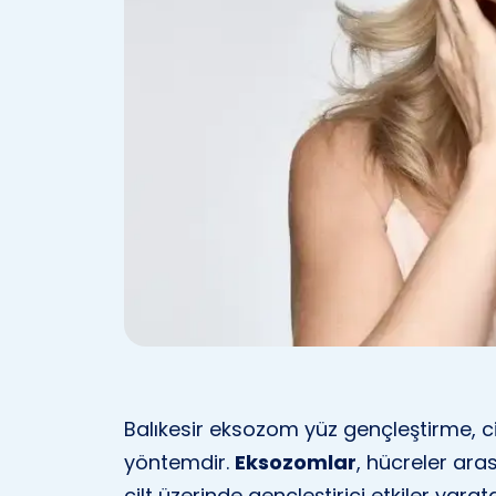
Balıkesir eksozom yüz gençleştirme, c
yöntemdir.
Eksozomlar
, hücreler ara
cilt üzerinde gençleştirici etkiler yarat