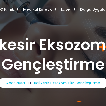
C Klinik
Medikal Estetik
Lazer
Dolgu Uygula
ıkesir Eksozom
Gençleştirme
Ana Sayfa
Balıkesir Eksozom Yüz Gençleştirme