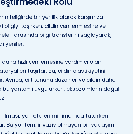
eştirmedeki Rolü
niteliğinde bir yenilik olarak karşımıza
ki bilgiyi taşırken, cildin yenilenmesine ve
eleri arasında bilgi transferini sağlayarak,
i yeniler.
ni daha hızlı yenilemesine yardımcı olan
ryalleri taşırlar. Bu, cildin elastikiyetini
zaltır. Ayrıca, cilt tonunu düzenler ve cildin daha
de bu yöntemi uygularken, eksozomların doğal
uz.
anılması, yan etkileri minimumda tutarken
 Bu yöntem, invaziv olmayan bir yaklaşım
 doğal bir şekilde azaltır. Balıkesir'de eksozom