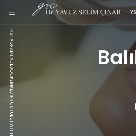
YS
INSTAGRAM
Bal
FACEBOOK
LINKEDIN
YOUTUBE
TWITTER