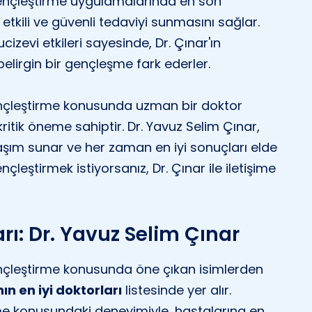
gençleştirme uygulamalarında en son
n etkili ve güvenli tedaviyi sunmasını sağlar.
izevi etkileri sayesinde, Dr. Çınar'ın
belirgin bir gençleşme fark ederler.
ençleştirme konusunda uzman bir doktor
kritik öneme sahiptir. Dr. Yavuz Selim Çınar,
klaşım sunar ve her zaman en iyi sonuçları elde
nçleştirmek istiyorsanız, Dr. Çınar ile iletişime
arı: Dr. Yavuz Selim Çınar
nçleştirme konusunda öne çıkan isimlerden
ın en iyi doktorları
listesinde yer alır.
me konusundaki deneyimiyle, hastalarına en