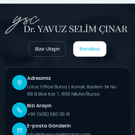
Bize Ulaşın
Randevu
Adresimiz
Lotus Office Bursa 1, Konak, Badem Sk No
88 B Blok Kat 7, 16110 Ni̇lüfer/Bursa
Bizi Arayın
+90 (506) 560 06 16
E-posta Gönderin
info@dryavuzselimcinar.com