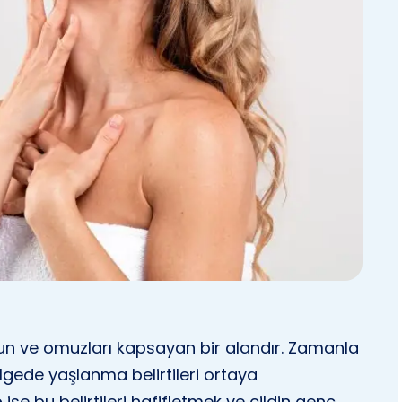
yun ve omuzları kapsayan bir alandır. Zamanla
bölgede yaşlanma belirtileri ortaya
e
ise bu belirtileri hafifletmek ve cildin genç