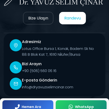
Bize Ulaşın
Randevu
Adresimiz
Lotus Office Bursa 1, Konak, Badem Sk No
88 B Blok Kat 7, 16110 Ni̇lüfer/Bursa
Bizi Arayın
+90 (506) 560 06 16
E-posta Gönderin
info@dryavuzselimcinar.com
© 2026 Tüm Hakları Saklıdır.
Hemen Ara
WhatsApp