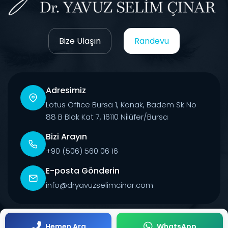
Bize Ulaşın
Randevu
Adresimiz
Lotus Office Bursa 1, Konak, Badem Sk No
88 B Blok Kat 7, 16110 Ni̇lüfer/Bursa
Bizi Arayın
+90 (506) 560 06 16
E-posta Gönderin
info@dryavuzselimcinar.com
© 2026 Tüm Hakları Saklıdır.
Hemen Ara
WhatsApp