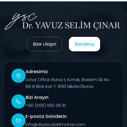
Bize Ulaşın
Randevu
Adresimiz
Lotus Office Bursa 1, Konak, Badem Sk No
88 B Blok Kat 7, 16110 Ni̇lüfer/Bursa
Bizi Arayın
+90 (506) 560 06 16
E-posta Gönderin
info@dryavuzselimcinar.com