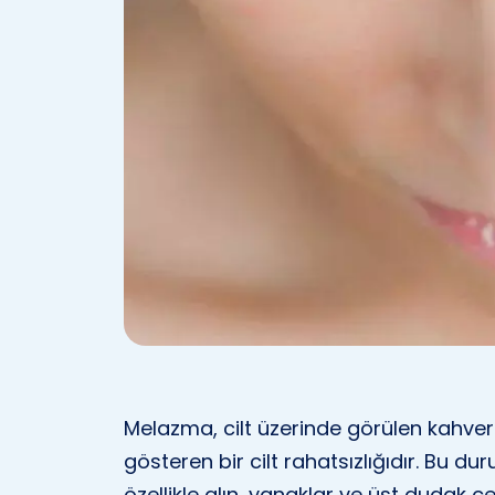
Melazma, cilt üzerinde görülen kahvere
gösteren bir cilt rahatsızlığıdır. Bu d
özellikle alın, yanaklar ve üst dudak