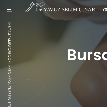
YS
INSTAGRAM
FACEBOOK
Burs
LINKEDIN
YOUTUBE
TWITTER