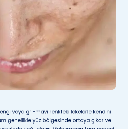
ngi veya gri-mavi renkteki lekelerle kendini
urum genellikle yüz bölgesinde ortaya çıkar ve
 çevresinde yoğunlaşır. Melazmanın tam nedeni