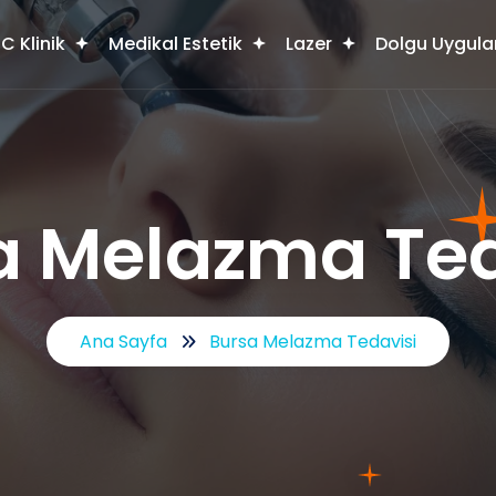
C Klinik
Medikal Estetik
Lazer
Dolgu Uygula
a Melazma Ted
Ana Sayfa
Bursa Melazma Tedavisi