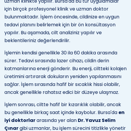
uzman klinikte yapılır. Bursa'da bu tür uygulamalar
için birçok profesyonel klinik ve uzman doktor
bulunmaktadır. İşlem öncesinde, cildinize en uygun
tedavi planını belirlemek için bir ön konsültasyon
yapılır. Bu aşamada, cilt analiziniz yapılır ve
beklentileriniz değerlendirilir.
İşlemin kendisi genellikle 30 ila 60 dakika arasında
sürer. Tedavi sırasında lazer cihazı, cildin derin
katmanlarına enerji gönderir. Bu enerji, ciltteki kolajen
üretimini artırarak dokuların yeniden yapılanmasını
sağlar. İşlem sırasında hafif bir sıcaklık hissi olabilir,
ancak genellikle rahatsız edici bir düzeye ulaşmaz.
İşlem sonrası, ciltte hafif bir kızarıklık olabilir, ancak
bu genellikle birkaç saat içinde kaybolur. Bursa'da
en
iyi doktorlar
arasında yer alan
Dr. Yavuz Selim
Çınar
gibi uzmanlar, bu işlem sürecini titizlikle yönetir