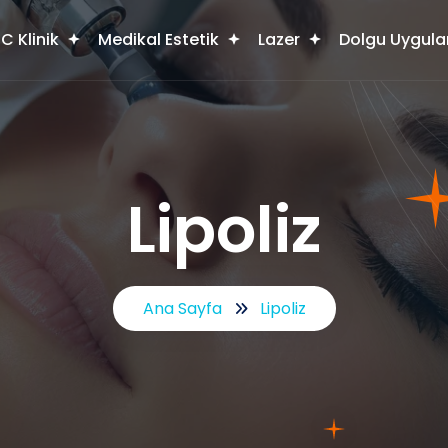
C Klinik
Medikal Estetik
Lazer
Dolgu Uygula
Lipoliz
Ana Sayfa
Lipoliz