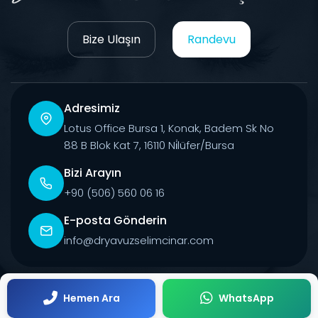
Bize Ulaşın
Randevu
Adresimiz
Lotus Office Bursa 1, Konak, Badem Sk No
88 B Blok Kat 7, 16110 Ni̇lüfer/Bursa
Bizi Arayın
+90 (506) 560 06 16
E-posta Gönderin
info@dryavuzselimcinar.com
© 2026 Tüm Hakları Saklıdır.
Hemen Ara
WhatsApp