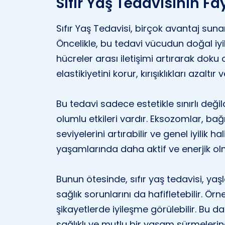
Sıfır Yaş Tedavisinin Fa
Sıfır Yaş Tedavisi, birçok avantaj sunar
Öncelikle, bu tedavi vücudun doğal iyi
hücreler arası iletişimi artırarak doku o
elastikiyetini korur, kırışıklıkları azaltır v
Bu tedavi sadece estetikle sınırlı deği
olumlu etkileri vardır. Eksozomlar, bağış
seviyelerini artırabilir ve genel iyilik hal
yaşamlarında daha aktif ve enerjik olm
Bunun ötesinde, sıfır yaş tedavisi, ya
sağlık sorunlarını da hafifletebilir. Örn
şikayetlerde iyileşme görülebilir. Bu d
sağlıklı ve mutlu bir yaşam sürmelerin