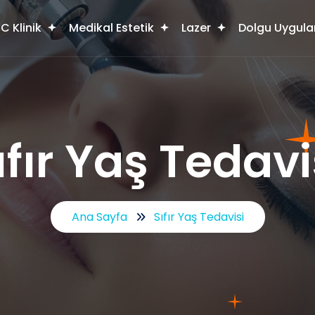
C Klinik
Medikal Estetik
Lazer
Dolgu Uygula
ıfır Yaş Tedavi
Ana Sayfa
Sıfır Yaş Tedavisi