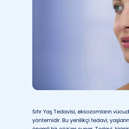
Sıfır Yaş Tedavisi, eksozomların vücud
yöntemidir. Bu yenilikçi tedavi, yaşlanm
önemli bir çözüm sunar. Tedavi, kişinin