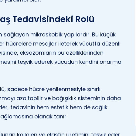
Yaş Tedavisindeki Rolü
im sağlayan mikroskobik yapılardır. Bu küçük
ğer hücrelere mesajlar ileterek vücutta düzenli
davisinde, eksozomların bu özelliklerinden
enmesini teşvik ederek vücudun kendini onarma
lü, sadece hücre yenilenmesiyle sınırlı
nmayı azaltabilir ve bağışıklık sisteminin daha
likler, tedavinin hem estetik hem de sağlık
sağlamasına olanak tanır.
lunan kollajen ve elastin üretimini teşvik eder.