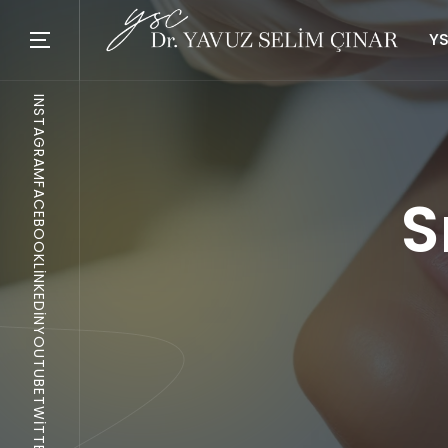
YS
INSTAGRAM
FACEBOOK
S
LINKEDIN
YOUTUBE
TWITTER