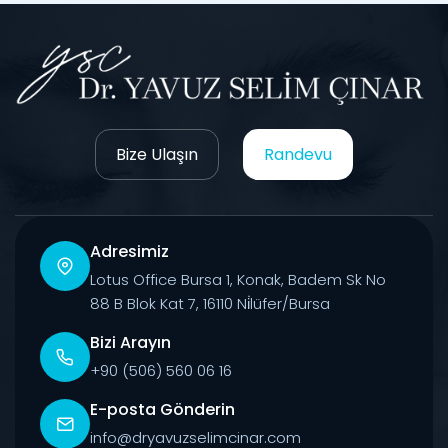
Bize Ulaşın
Randevu
Adresimiz
Lotus Office Bursa 1, Konak, Badem Sk No
88 B Blok Kat 7, 16110 Ni̇lüfer/Bursa
Bizi Arayın
+90 (506) 560 06 16
E-posta Gönderin
info@dryavuzselimcinar.com