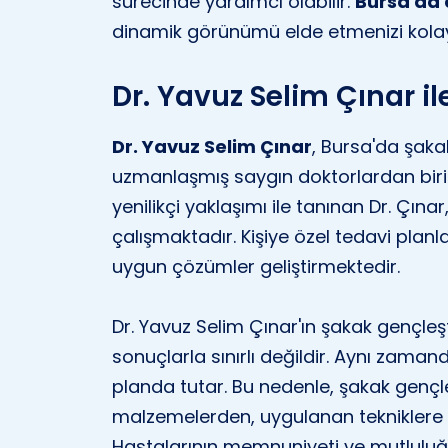
sürecinde yardımcı olabilir.
Bursa'da 
dinamik görünümü elde etmenizi kolayl
Dr. Yavuz Selim Çınar i
Dr. Yavuz Selim Çınar
, Bursa'da şak
uzmanlaşmış saygın doktorlardan biridi
yenilikçi yaklaşımı ile tanınan Dr. Çına
çalışmaktadır. Kişiye özel tedavi planl
uygun çözümler geliştirmektedir.
Dr. Yavuz Selim Çınar'ın şakak gençle
sonuçlarla sınırlı değildir. Aynı zama
planda tutar. Bu nedenle, şakak gençle
malzemelerden, uygulanan tekniklere 
Hastalarının memnuniyeti ve mutluluğu, 