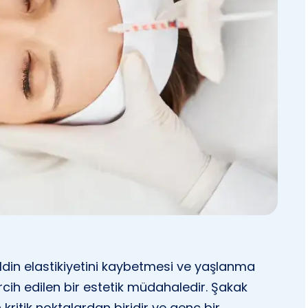
din elastikiyetini kaybetmesi ve yaşlanma
rcih edilen bir estetik müdahaledir. Şakak
kritik noktalardan biridir ve genç bir