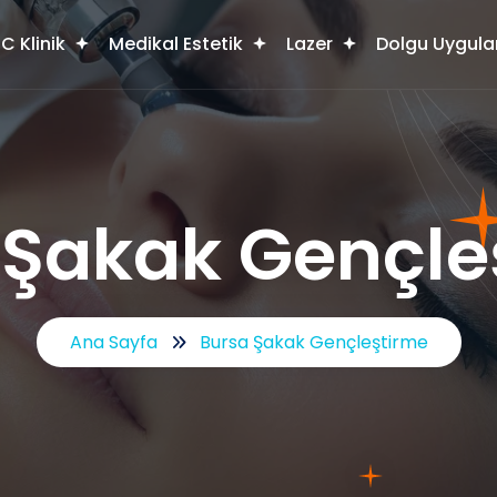
C Klinik
Medikal Estetik
Lazer
Dolgu Uygula
 Şakak Gençle
Ana Sayfa
Bursa Şakak Gençleştirme