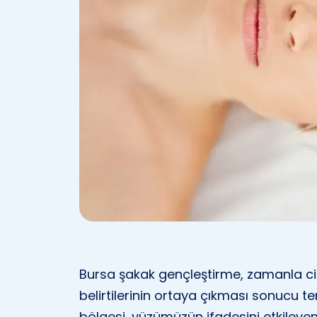
Bursa şakak gençleştirme, zamanla cil
belirtilerinin ortaya çıkması sonucu te
bölgesi, yüzümüzün ifadesini etkileyen 