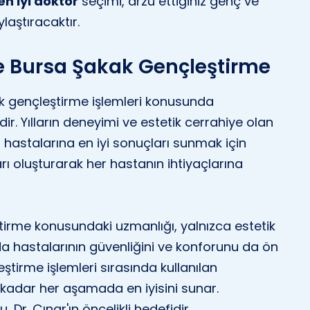
en iyi doktor
seçimi, arzu ettiğiniz genç ve
aştıracaktır.
le Bursa Şakak Gençleştirme
ak gençleştirme işlemleri konusunda
r. Yılların deneyimi ve estetik cerrahiye olan
r, hastalarına en iyi sonuçları sunmak için
arı oluşturarak her hastanın ihtiyaçlarına
ştirme konusundaki uzmanlığı, yalnızca estetik
nda hastalarının güvenliğini ve konforunu da ön
ştirme işlemleri sırasında kullanılan
kadar her aşamada en iyisini sunar.
Dr. Çınar'ın öncelikli hedefidir.