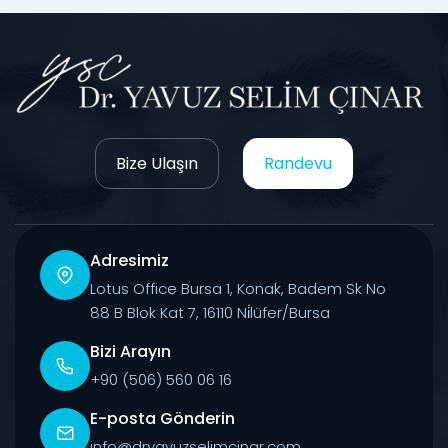
Bize Ulaşın
Randevu
Adresimiz
Lotus Office Bursa 1, Konak, Badem Sk No
88 B Blok Kat 7, 16110 Ni̇lüfer/Bursa
Bizi Arayın
+90 (506) 560 06 16
E-posta Gönderin
info@dryavuzselimcinar.com